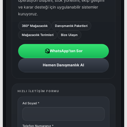
operasyon disiplini, stok yönetimi, ekip gelişimi
ve karar desteği için uygulanabilir sistemler
kuruyoruz.
360° Mağazacılık
Danışmanlık Paketleri
Mağazacılık Terimleri
Bize Ulaşın
WhatsApp’tan Sor
Hemen Danışmanlık Al
HIZLI İLETIŞIM FORMU
Ad Soyad
*
Telefon Numaranız
*