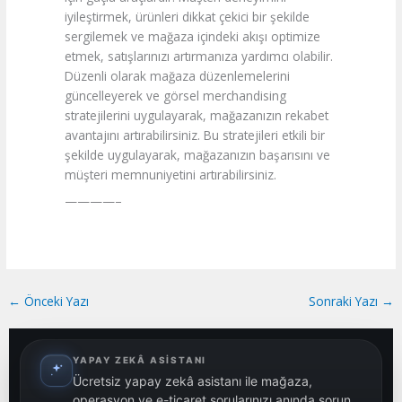
iyileştirmek, ürünleri dikkat çekici bir şekilde
sergilemek ve mağaza içindeki akışı optimize
etmek, satışlarınızı artırmanıza yardımcı olabilir.
Düzenli olarak mağaza düzenlemelerini
güncelleyerek ve görsel merchandising
stratejilerini uygulayarak, mağazanızın rekabet
avantajını artırabilirsiniz. Bu stratejileri etkili bir
şekilde uygulayarak, mağazanızın başarısını ve
müşteri memnuniyetini artırabilirsiniz.
————–
←
Önceki Yazı
Sonraki Yazı
→
YAPAY ZEKÂ ASISTANI
Ücretsiz yapay zekâ asistanı ile mağaza,
operasyon ve e-ticaret sorularınızı anında sorun.